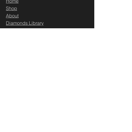
Home
Sh
op
About
Diamonds Library
Conta
ct
Contact
500 Terry Francine St.
San Francisco,
CA 94158
business@maeximp.com
WhatsApp:
00962793402288
Social LInks