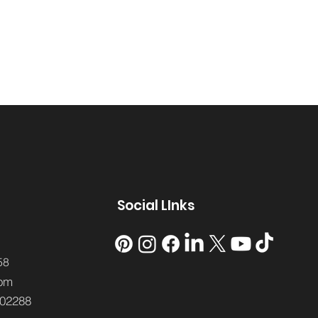
Social LInks
58
om
02288