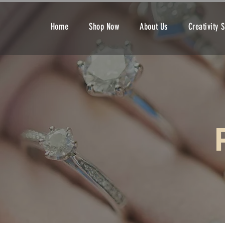
Home
Shop Now
About Us
Creativity 