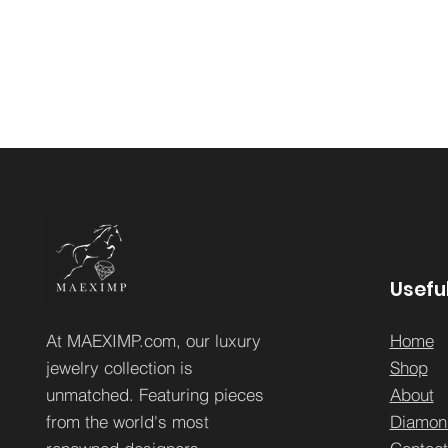
Useful
At MAEXIMP.com, our luxury
Home
jewelry collection is
Sh
op
unmatched. Featuring pieces
About
from the world's most
Diamon