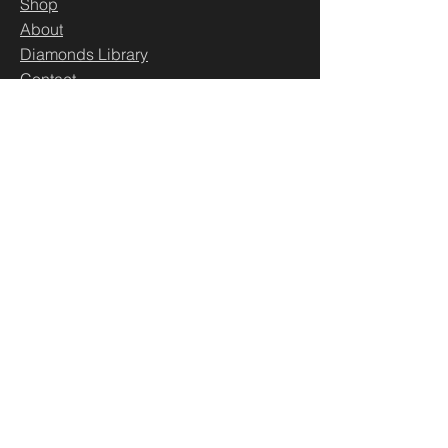
Sh
op
About
Diamonds Library
Conta
ct
Contact
500 Terry Francine St.
San Francisco,
CA 94158
business@maeximp.com
WhatsApp:
00962793402288
Social LInks