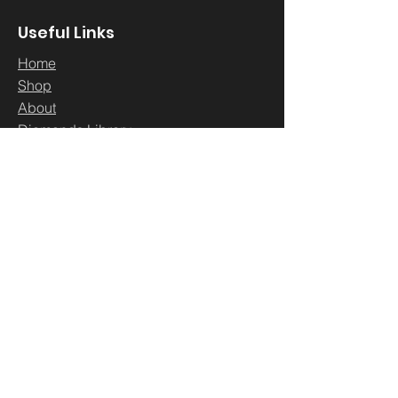
Useful Links
Home
Sh
op
About
Diamonds Library
Conta
ct
Contact
500 Terry Francine St.
San Francisco,
CA 94158
business@maeximp.com
WhatsApp:
00962793402288