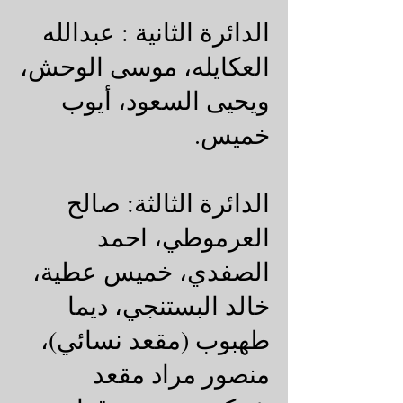
الدائرة الثانية : عبدالله
العكايله، موسى الوحش،
ويحيى السعود، أيوب
خميس.
الدائرة الثالثة: صالح
العرموطي، احمد
الصفدي، خميس عطية،
خالد البستنجي، ديما
طهبوب (مقعد نسائي)،
منصور مراد مقعد