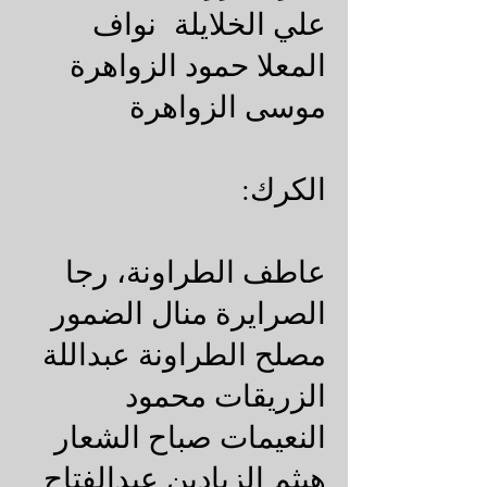
علي الخلايلة نواف
المعلا حمود الزواهرة
موسى الزواهرة
الكرك:
عاطف الطراونة، رجا
الصرايرة منال الضمور
مصلح الطراونة عبداللة
الزريقات محمود
النعيمات صباح الشعار
هيثم الزيادين عبدالفتاح